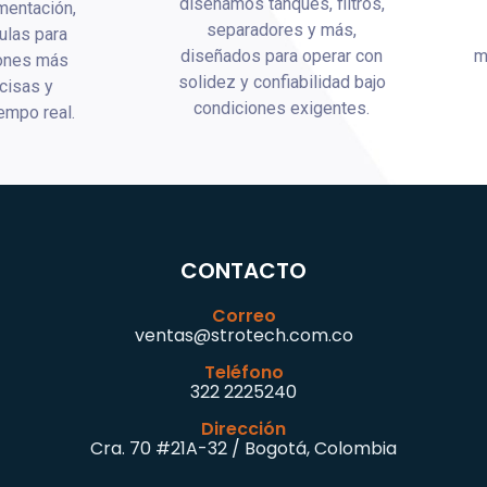
diseñamos tanques, filtros,
umentación,
separadores y más,
ulas para
diseñados para operar con
m
iones más
solidez y confiabilidad bajo
cisas y
condiciones exigentes.
iempo real.
CONTACTO
Correo
ventas@strotech.com.co
Teléfono
322 2225240
Dirección
Cra. 70 #21A-32 / Bogotá, Colombia