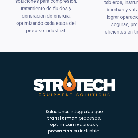
soluciones para compresión,
tableros, instr
tratamiento de fluidos y
bombas y válv
generación de energía,
lograr operac
optimizando cada etapa del
seguras, pre
proceso industrial.
eficientes en t
Soluciones integrales que
transforman
procesos,
optimizan
recursos y
potencian
su industria.