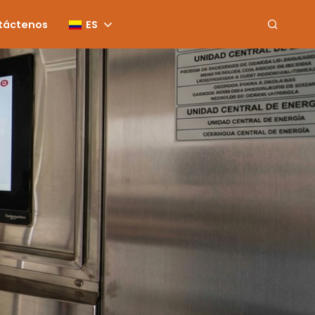
táctenos
ES