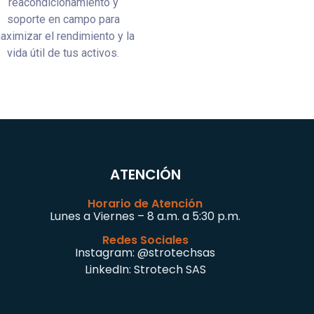
reacondicionamiento y
soporte en campo para
aximizar el rendimiento y la
vida útil de tus activos.
ATENCIÓN
Horario de Atención
Lunes a Viernes – 8 a.m. a 5:30 p.m.
Redes Sociales
Instagram:
@strotechsas
LinkedIn:
Strotech SAS