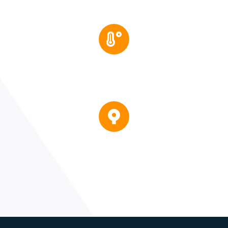
Verificación y ajuste de
alineación de equipos
Verificación de
instrumentos de presión y
temperatura en campo.
Parametrización de
instrumentos