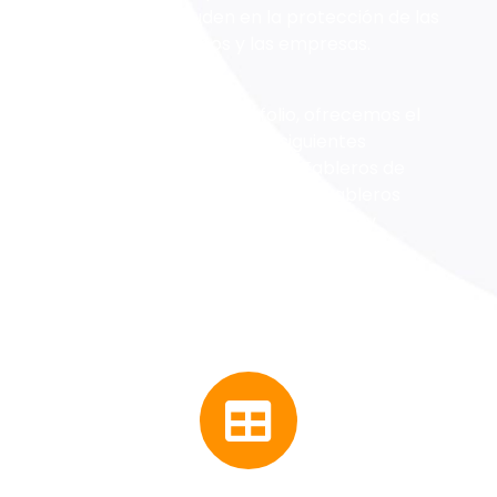
seguridad que ayuden en la protección de las
personas, los equipos y las empresas.
Dentro de nuestro portafolio, ofrecemos el
diseño y fabricación de las siguientes
soluciones para baja tensión: Tableros de
control, tableros de variadores, Tableros
eléctricos de potencia y distribución y
Tableros de transferencias automáticas.